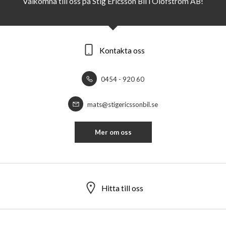
Välkomna till oss på Stig Ericsson Bil i Olofström AB!
Kontakta oss
0454 - 920 60
mats@stigericssonbil.se
Mer om oss
Hitta till oss