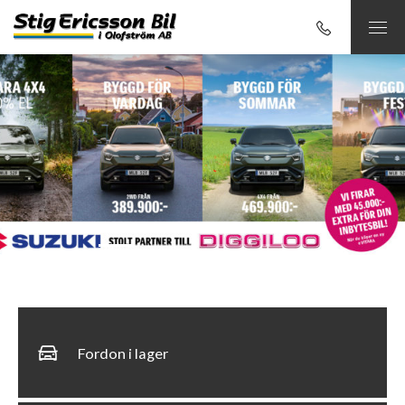
1
2
3
4
Fordon i lager