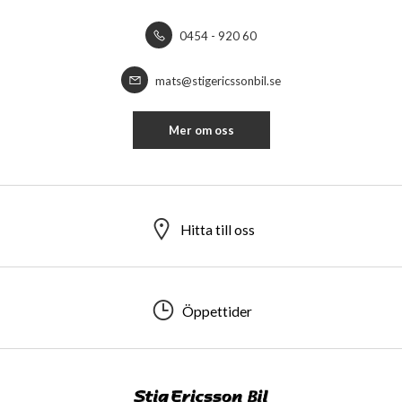
0454 - 920 60
mats@stigericssonbil.se
Mer om oss
Hitta till oss
Öppettider