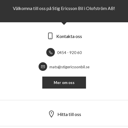
Välkomna till oss på Stig Ericsson Bil i Olofström AB!
Kontakta oss
0454 - 920 60
mats@stigericssonbil.se
Mer om oss
Hitta till oss