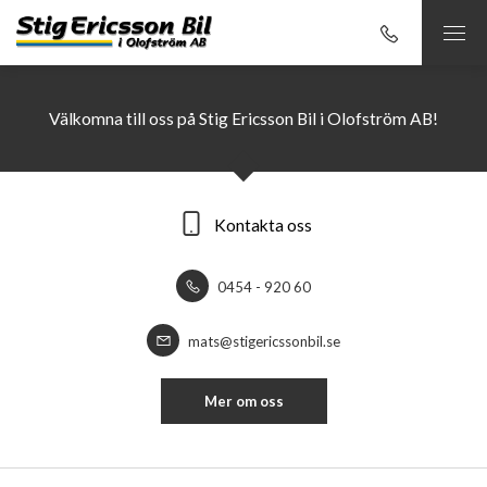
Välkomna till oss på Stig Ericsson Bil i Olofström AB!
Kontakta oss
0454 - 920 60
mats@stigericssonbil.se
Mer om oss