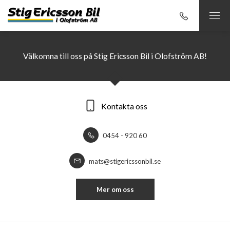
Välkomna till oss på Stig Ericsson Bil i Olofström AB!
Kontakta oss
0454 - 920 60
mats@stigericssonbil.se
Mer om oss