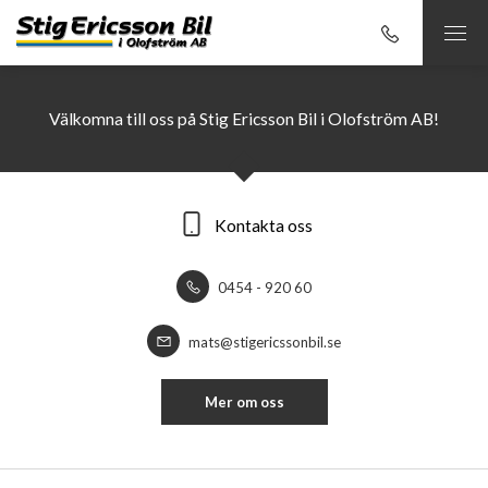
Välkomna till oss på Stig Ericsson Bil i Olofström AB!
Kontakta oss
0454 - 920 60
mats@stigericssonbil.se
Mer om oss