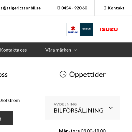
s@stigericssonbil.se
0454 - 920 60
Kontakt
Kontakta oss
Våra märken
oss
Öppettider
 Olofström
AVDELNING
g
Mån-tors
09.00-18.00