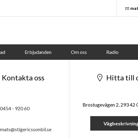
mat
tad
Erbjudanden
Om oss
Radio
Kontakta oss
Hitta till 
Brostugevägen 2, 293 42
0454 - 920 60
Vägbeskrivnin
mats@stigericssonbil.se