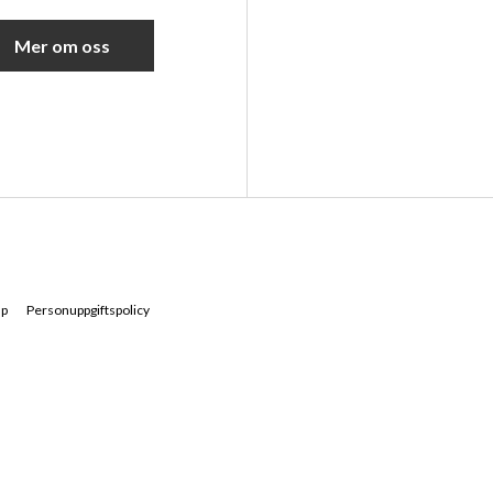
Mer om oss
ap
Personuppgiftspolicy