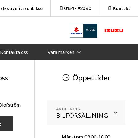
s@stigericssonbil.se
0454 - 920 60
Kontakt
Kontakta oss
Våra märken
oss
Öppettider
 Olofström
AVDELNING
g
Mån-tors
09.00-18.00