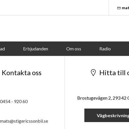
mat
tad
Erbjudanden
Om oss
Radio
Kontakta oss
Hitta till 
Brostugevägen 2, 293 42
0454 - 920 60
Vägbeskrivnin
mats@stigericssonbil.se