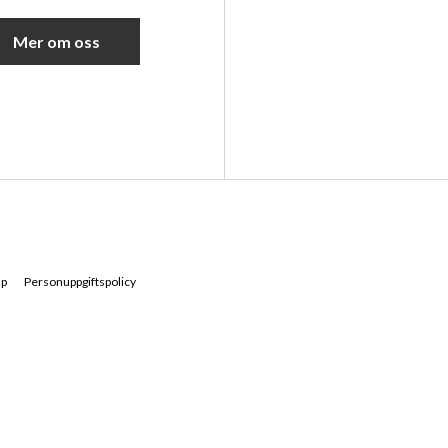
Mer om oss
ap
Personuppgiftspolicy