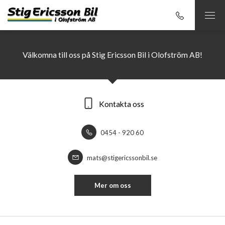
Välkomna till oss på Stig Ericsson Bil i Olofström AB!
Kontakta oss
0454 - 920 60
mats@stigericssonbil.se
Mer om oss