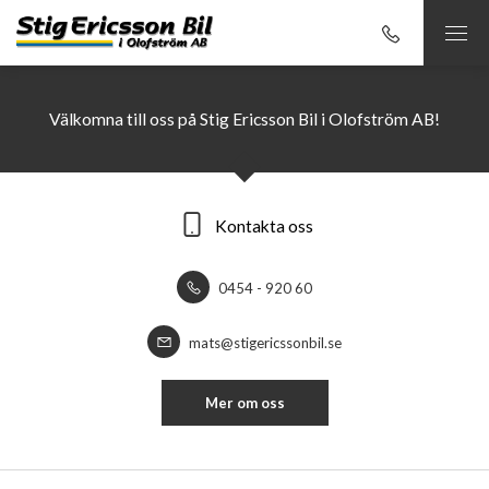
Välkomna till oss på Stig Ericsson Bil i Olofström AB!
Kontakta oss
0454 - 920 60
mats@stigericssonbil.se
Mer om oss