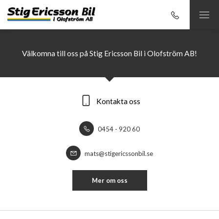
Välkomna till oss på Stig Ericsson Bil i Olofström AB!
Kontakta oss
0454 - 920 60
mats@stigericssonbil.se
Mer om oss