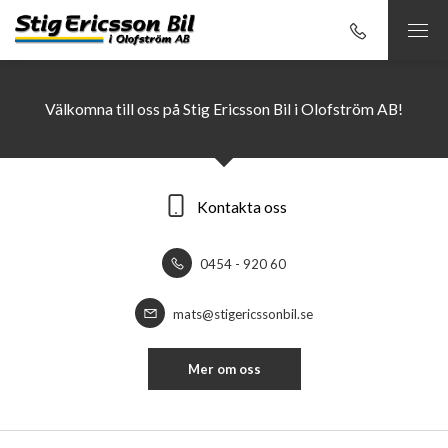
Välkomna till oss på Stig Ericsson Bil i Olofström AB!
Kontakta oss
0454 - 920 60
mats@stigericssonbil.se
Mer om oss