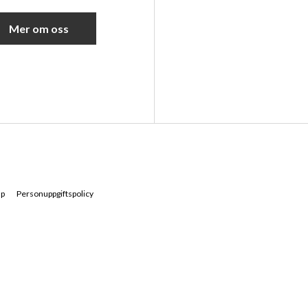
Mer om oss
ap
Personuppgiftspolicy