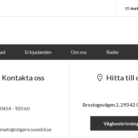
mat
tad
Erbjudanden
Om oss
Radio
Kontakta oss
Hitta till 
Brostugevägen 2, 293 42
0454 - 920 60
Vägbeskrivnin
mats@stigericssonbil.se