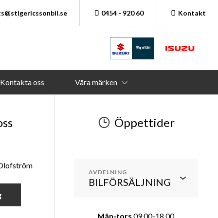
s@stigericssonbil.se
0454 - 920 60
Kontakt
Kontakta oss
Våra märken
oss
Öppettider
 Olofström
AVDELNING
g
Mån-tors
09.00-18.00