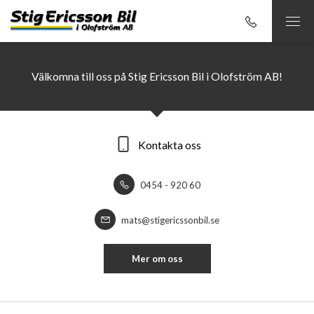
Välkomna till oss på Stig Ericsson Bil i Olofström AB!
Kontakta oss
0454 - 920 60
mats@stigericssonbil.se
Mer om oss