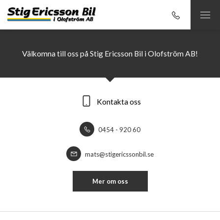
Välkomna till oss på Stig Ericsson Bil i Olofström AB!
Kontakta oss
0454 - 920 60
mats@stigericssonbil.se
Mer om oss