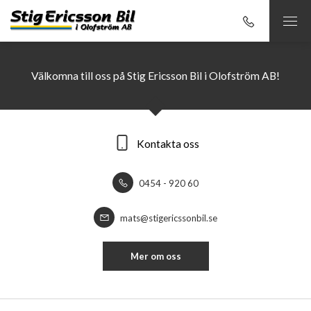
Välkomna till oss på Stig Ericsson Bil i Olofström AB!
Kontakta oss
0454 - 920 60
mats@stigericssonbil.se
Mer om oss