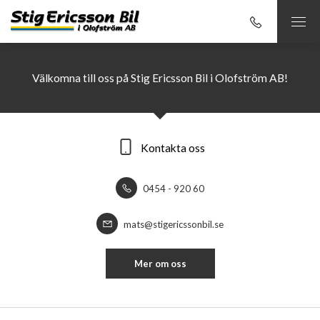
Välkomna till oss på Stig Ericsson Bil i Olofström AB!
Kontakta oss
0454 - 920 60
mats@stigericssonbil.se
Mer om oss