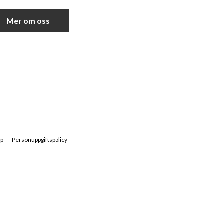
Mer om oss
ap
Personuppgiftspolicy