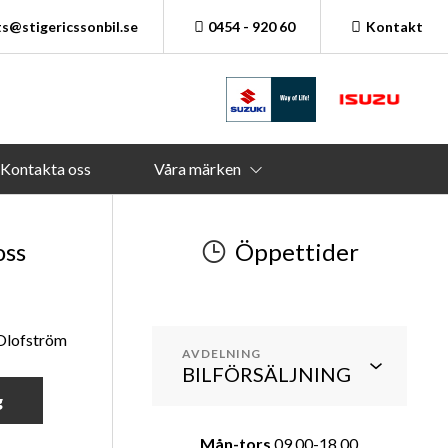
s@stigericssonbil.se
0454 - 920 60
Kontakt
Kontakta oss
Våra märken
oss
Öppettider
 Olofström
AVDELNING
g
Mån-tors
09.00-18.00