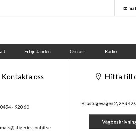
mat
tad
Erbjudanden
Om oss
Radio
Kontakta oss
Hitta till 
Brostugevägen 2, 293 42
0454 - 920 60
Vägbeskrivnin
mats@stigericssonbil.se