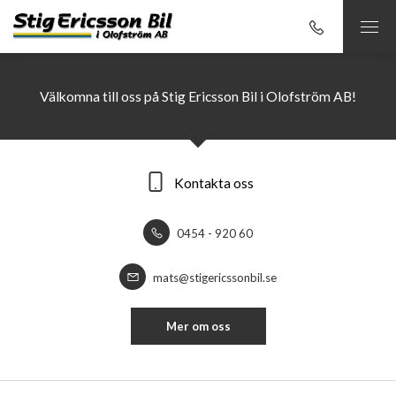
Välkomna till oss på Stig Ericsson Bil i Olofström AB!
Kontakta oss
0454 - 920 60
mats@stigericssonbil.se
Mer om oss