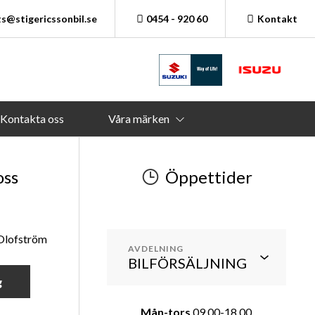
s@stigericssonbil.se
0454 - 920 60
Kontakt
Kontakta oss
Våra märken
oss
Öppettider
 Olofström
AVDELNING
g
Mån-tors
09.00-18.00