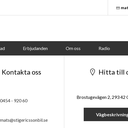
mat
tad
Erbjudanden
Om oss
Radio
Kontakta oss
Hitta till 
Brostugevägen 2, 293 42
0454 - 920 60
Vägbeskrivnin
mats@stigericssonbil.se