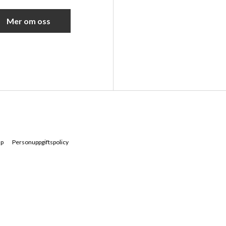
Mer om oss
ap
Personuppgiftspolicy