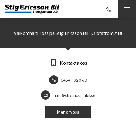
Välkomna till oss på Stig Ericsson Bil i Olofström AB!
Kontakta oss
0454 - 920 60
mats@stigericssonbil.se
Mer om oss