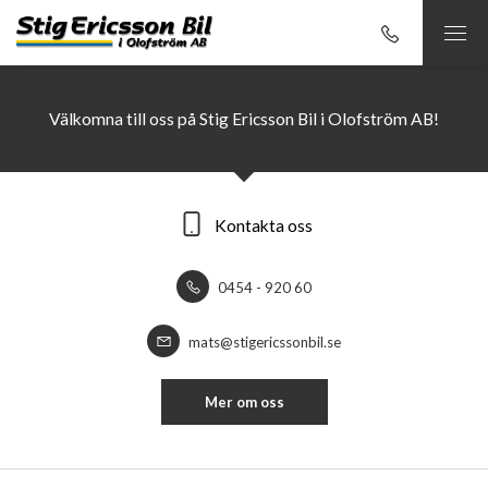
Välkomna till oss på Stig Ericsson Bil i Olofström AB!
Kontakta oss
0454 - 920 60
mats@stigericssonbil.se
Mer om oss