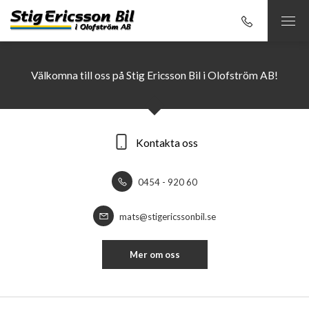
Välkomna till oss på Stig Ericsson Bil i Olofström AB!
Kontakta oss
0454 - 920 60
mats@stigericssonbil.se
Mer om oss