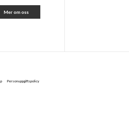
Mer om oss
ap
Personuppgiftspolicy