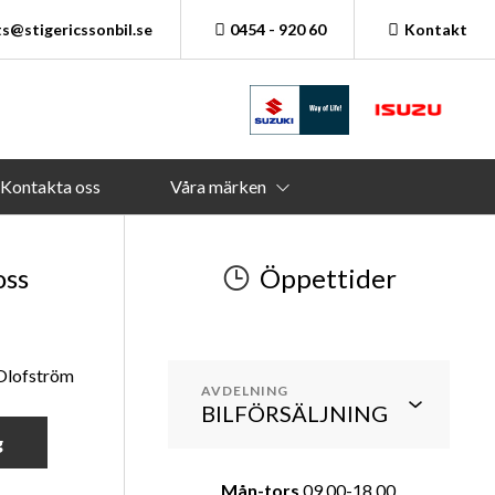
s@stigericssonbil.se
0454 - 920 60
Kontakt
Kontakta oss
Våra märken
oss
Öppettider
 Olofström
AVDELNING
g
Mån-tors
09.00-18.00