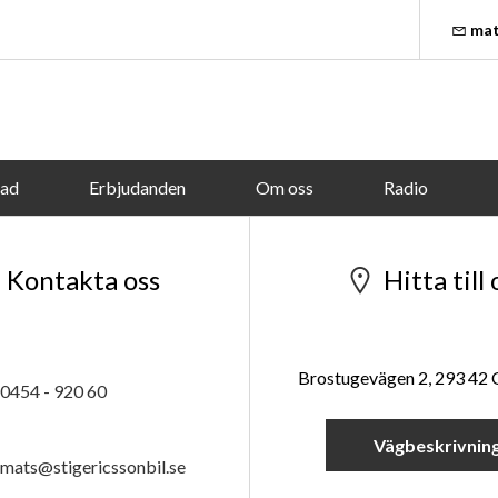
mat
tad
Erbjudanden
Om oss
Radio
Kontakta oss
Hitta till 
Brostugevägen 2, 293 42
0454 - 920 60
Vägbeskrivnin
mats@stigericssonbil.se