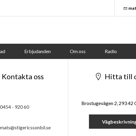
mat
tad
Erbjudanden
Om oss
Radio
Kontakta oss
Hitta till 
Brostugevägen 2, 293 42
0454 - 920 60
Vägbeskrivnin
mats@stigericssonbil.se