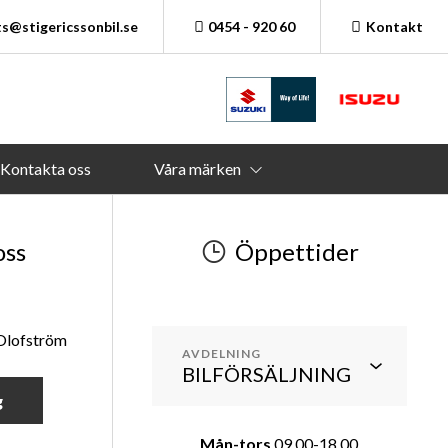
s@stigericssonbil.se
0454 - 920 60
Kontakt
Kontakta oss
Våra märken
oss
Öppettider
 Olofström
AVDELNING
g
Mån-tors
09.00-18.00