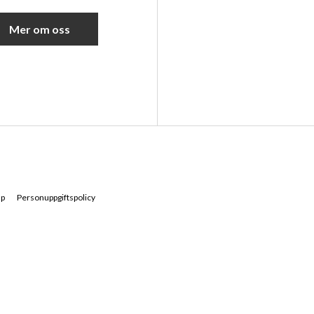
Mer om oss
ap
Personuppgiftspolicy