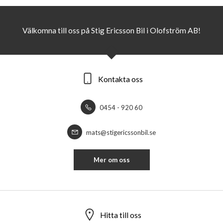
Välkomna till oss på Stig Ericsson Bil i Olofström AB!
Kontakta oss
0454 - 920 60
mats@stigericssonbil.se
Mer om oss
Hitta till oss